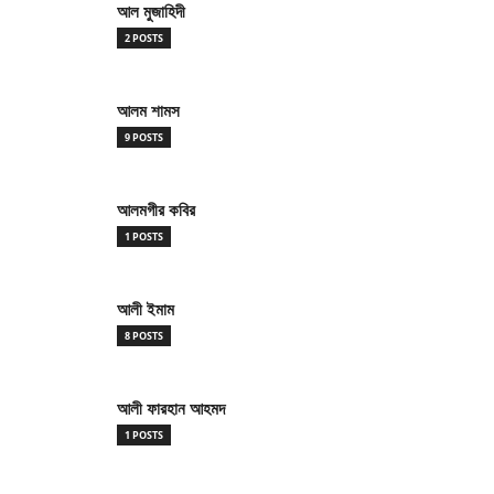
আল মুজাহিদী
2 POSTS
আলম শামস
9 POSTS
আলমগীর কবির
1 POSTS
আলী ইমাম
8 POSTS
আলী ফারহান আহমদ
1 POSTS