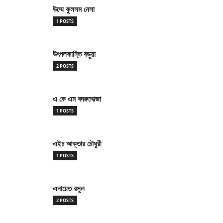
উম্মে কুলসম নেসা
1 POSTS
উৎপলকান্তি বড়ুয়া
2 POSTS
এ কে এম বদরুদ্দোজা
1 POSTS
এইচ আক্তার চৌধুরী
1 POSTS
এনায়েত রসুল
2 POSTS