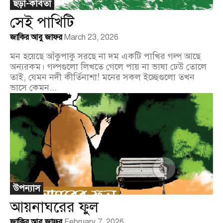
ছড়া-কবিতা
সেই পাখিটি
জাকির আবু জাফর
March 23, 2026
মন হয়েছে আঁকুপাকু সরছে না দম একটি পাখির গল্প আছে
অন্যরকম। গল্পগুলো লিখতে গেলে পায় না ভাষা ঢেউ তোলে
তাই, যেমন নদী কীর্তিনাশা! মনের সকল ইচ্ছেগুলো তখন
ভাসে কেমন...
উপন্যাস
আয়নাঘরের ফুল
জাকির আবু জাফর
February 7, 2026