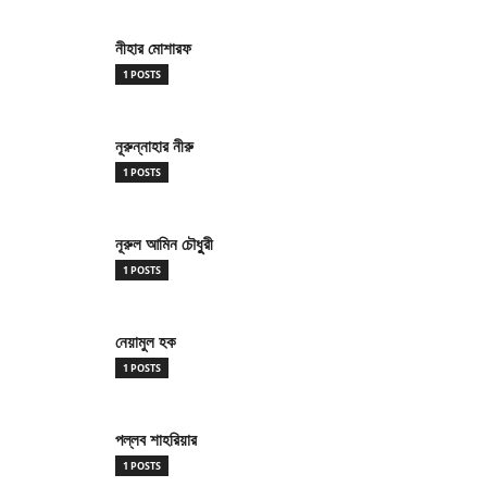
নীহার মোশারফ
1 POSTS
নূরুন্নাহার নীরু
1 POSTS
নূরুল আমিন চৌধুুরী
1 POSTS
নেয়ামুল হক
1 POSTS
পল্লব শাহরিয়ার
1 POSTS