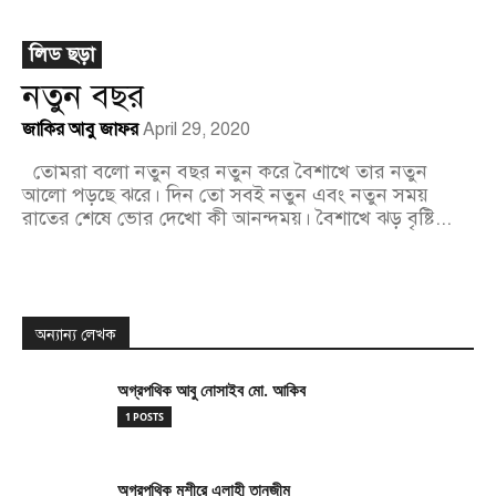
লিড ছড়া
নতুন বছর
জাকির আবু জাফর
April 29, 2020
তোমরা বলো নতুন বছর নতুন করে বৈশাখে তার নতুন
আলো পড়ছে ঝরে। দিন তো সবই নতুন এবং নতুন সময়
রাতের শেষে ভোর দেখো কী আনন্দময়। বৈশাখে ঝড় বৃষ্টি...
অন্যান্য লেখক
অগ্রপথিক আবু নোসাইব মো. আকিব
1 POSTS
অগ্রপথিক মুশীরে এলাহী তানজীম