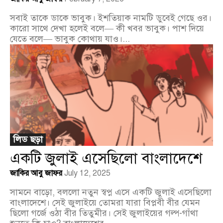
সবাই তাকে ডাকে ভাবুক। ইশতিয়াক নামটি ডুবেই গেছে ওর।
কারো সাথে দেখা হলেই বলে— কী খবর ভাবুক। পাশ দিয়ে
যেতে বলে— ভাবুক কোথায় যাও।...
লিড ছড়া
একটি জুলাই এসেছিলো বাংলাদেশে
জাকির আবু জাফর
July 12, 2025
সামনে বাড়ো, বললো নতুন স্বপ্ন এসে একটি জুলাই এসেছিলো
বাংলাদেশে। সেই জুলাইয়ে তোমরা যারা বিপ্লবী বীর যেমন
ছিলো গর্জে ওঠা বীর তিতুমীর। সেই জুলাইয়ের গল্প-গাঁথা