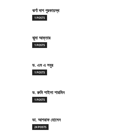
ঝর্ণা দাশ পুরকায়স্থ
1 POSTS
ঝুমা আক্তার
1 POSTS
ড. এম এ সবুর
1 POSTS
ড. রুমি শাইলা শারমিন
1 POSTS
ডা. আশরাফ হোসেন
24 POSTS