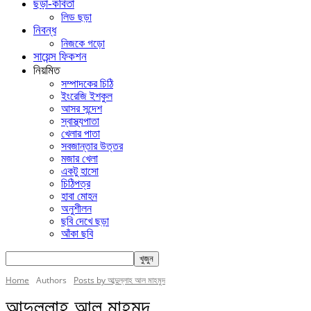
ছড়া-কবিতা
লিড ছড়া
নিবন্ধ
নিজকে গড়ো
সায়েন্স ফিকশন
নিয়মিত
সম্পাদকের চিঠি
ইংরেজি ইশকুল
আসর সন্দেশ
স্বাস্থ্যপাতা
খেলার পাতা
সবজান্তার উত্তর
মজার খেলা
একটু হাসো
চিঠিপত্র
হাবা মোহন
অনুশীলন
ছবি দেখে ছড়া
আঁকা ছবি
Home
Authors
Posts by আব্দুল্লাহ আল মাহমুদ
আব্দুল্লাহ আল মাহমুদ