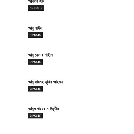
আবরার হক
19 POSTS
আবু নাঈম
1 POSTS
আবু নেসার শাহীন
7 POSTS
আবু সালেহ মুনির আহমদ
3 POSTS
আবুল খায়ের নাঈমুদ্দীন
3 POSTS