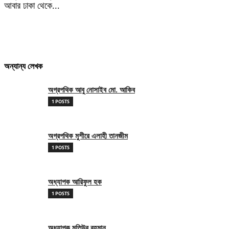
আবার ঢাকা থেকে...
অন্যান্য লেখক
অগ্রপথিক আবু নোসাইব মো. আকিব
1 POSTS
অগ্রপথিক মুশীরে এলাহী তানজীম
1 POSTS
অধ্যাপক আরিফুল হক
1 POSTS
অধ্যাপক মতিউর রহমান