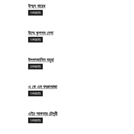
উম্মুল খায়ের
1 POSTS
উম্মে কুলসম নেসা
1 POSTS
উৎপলকান্তি বড়ুয়া
2 POSTS
এ কে এম বদরুদ্দোজা
1 POSTS
এইচ আক্তার চৌধুরী
1 POSTS