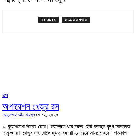
1 POSTS
0 COMMENTS
গল্প
অপারেশন খেজুর রস
আব্দুল্লাহ আল মাহমুদ
মে ২২, ২০২৬
১. কুয়াশামাখা শীতের ভোর। মহাসড়ক ধরে দ্রুত হেঁটে চলছেন বৃদ্ধ আলফাজ
তালুকদার। খেজুর গাছ থেকে দ্রুত রস নামিয়ে নিয়ে আসতে হবে। গতকাল