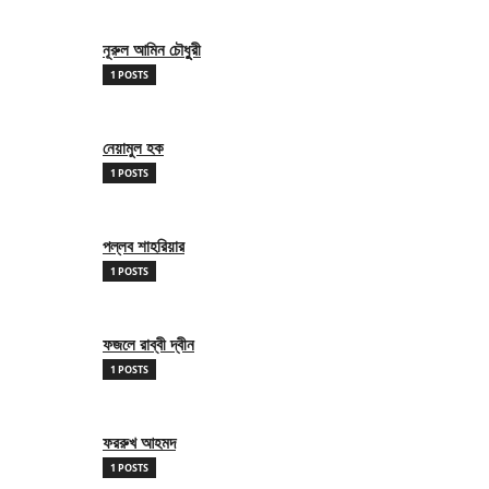
নূরুল আমিন চৌধুুরী
1 POSTS
নেয়ামুল হক
1 POSTS
পল্লব শাহরিয়ার
1 POSTS
ফজলে রাব্বী দ্বীন
1 POSTS
ফররুখ আহমদ
1 POSTS