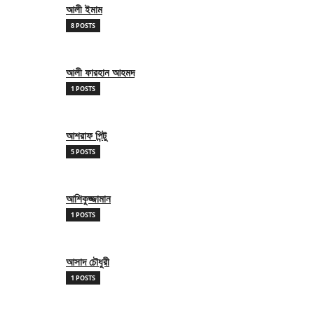
আলী ইমাম
8 POSTS
আলী ফারহান আহমদ
1 POSTS
আশরাফ পিন্টু
5 POSTS
আশিকুজ্জামান
1 POSTS
আসাদ চৌধুরী
1 POSTS