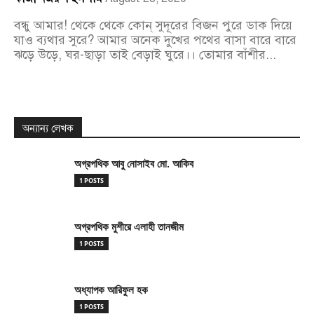
বন্ধু আমার! থেকে থেকে কোন্‌ সুদূরের বিজন পুরে ডাক দিয়ে
যাও ব্যথার সুরে? আমার অনেক দুখের পথের বাসা বারে বারে
ঝড়ে উড়ে, ঘর-ছাড়া তাই বেড়াই ঘুরে।। তোমার বাঁশীর...
অন্যান্য লেখক
অগ্রপথিক আবু নোসাইব মো. আকিব
1 POSTS
অগ্রপথিক মুশীরে এলাহী তানজীম
1 POSTS
অধ্যাপক আরিফুল হক
1 POSTS