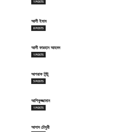
1 POSTS
আলী ইমাম
8 POSTS
আলী ফারহান আহমদ
1 POSTS
আশরাফ পিন্টু
5 POSTS
আশিকুজ্জামান
1 POSTS
আসাদ চৌধুরী