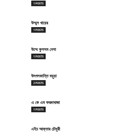
1 POSTS
উম্মুল খায়ের
1 POSTS
উম্মে কুলসম নেসা
1 POSTS
উৎপলকান্তি বড়ুয়া
2 POSTS
এ কে এম বদরুদ্দোজা
1 POSTS
এইচ আক্তার চৌধুরী