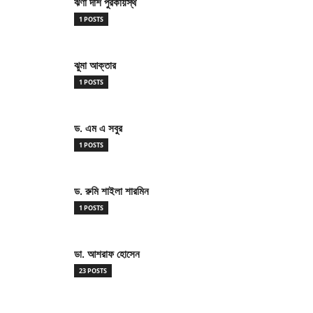
ঝর্ণা দাশ পুরকায়স্থ
1 POSTS
ঝুমা আক্তার
1 POSTS
ড. এম এ সবুর
1 POSTS
ড. রুমি শাইলা শারমিন
1 POSTS
ডা. আশরাফ হোসেন
23 POSTS