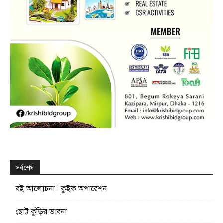
সর্বশেষ
বই আলোচনা : কুইক অপারেশন
ছোট্ট কুঁড়ির ভাবনা