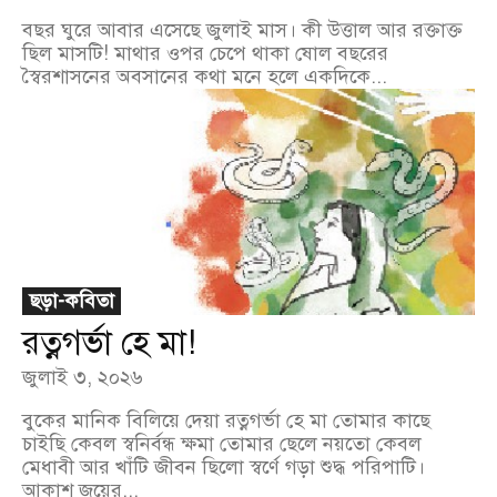
বছর ঘুরে আবার এসেছে জুলাই মাস। কী উত্তাল আর রক্তাক্ত
ছিল মাসটি! মাথার ওপর চেপে থাকা ষোল বছরের
স্বৈরশাসনের অবসানের কথা মনে হলে একদিকে...
ছড়া-কবিতা
রত্নগর্ভা হে মা!
জুলাই ৩, ২০২৬
বুকের মানিক বিলিয়ে দেয়া রত্নগর্ভা হে মা তোমার কাছে
চাইছি কেবল স্বনির্বন্ধ ক্ষমা তোমার ছেলে নয়তো কেবল
মেধাবী আর খাঁটি জীবন ছিলো স্বর্ণে গড়া শুদ্ধ পরিপাটি।
আকাশ জয়ের...