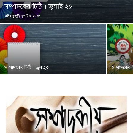
সম্পাদকের চিঠি । জুলাই’২৫
মাসিক ফুলকুঁড়ি
জুলাই ৪, ২০২৫
সম্পাদকের চিঠি । জুন’২৫
সম্পাদকের 