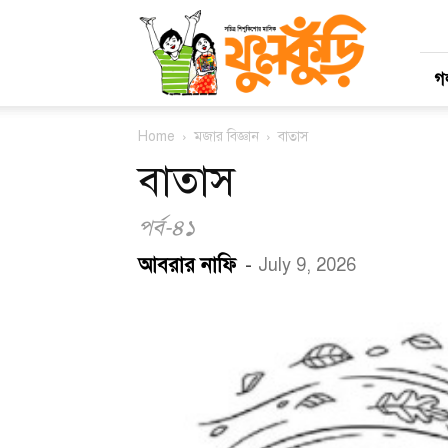
মাসিক
ফুলকুঁড়ি
গল
Home
মজার বিজ্ঞান
বাতাস
বাতাস
পর্ব-৪১
আবরার নাফি
-
July 9, 2026