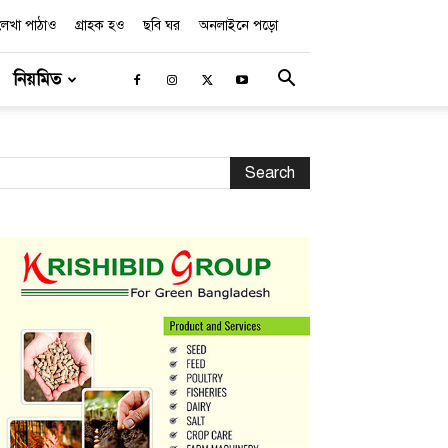
লেখা পাঠাও
গ্রাহক হও
ছবি ঘর
অনলাইনে পড়ো
নিয়মিত