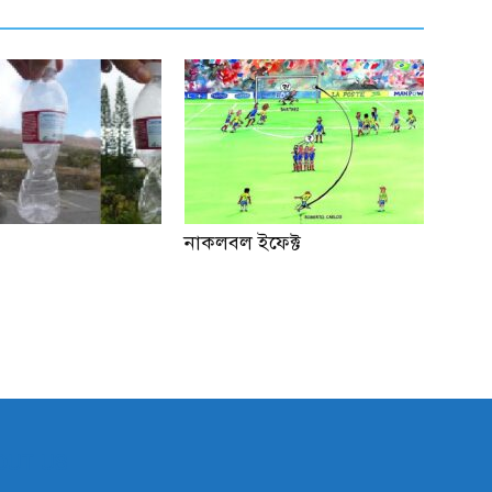
নাকলবল ইফেক্ট
OUT US