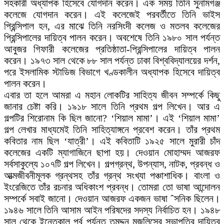
সহকারী অধ্যাপক হিসেবে যোগদান করেন। এক সময় তিনি সুনামগঞ্জ
কলেজে যোগদান করেন। এই কলেজেই পরবর্তীতে তিনি ভাইস
প্রিন্সিপাল হন, এর মাঝে তিনি নরসিংদী কলেজ ও মতলব কলেজের
প্রিন্সিপালের দায়িত্ব পালন করেন। অবশেষে তিনি ১৯৮০ সাল পর্যন্ত
আবুজর গিফারী কলেজের প্রতিষ্ঠাতা-প্রিন্সিপালের দায়িত্ব পালন
করেন। ১৯৭৩ সাল থেকে ৮৮ সাল পর্যন্ত ঢাকা বিশ্ববিদ্যালয়ের দর্শন,
পরে ইসলামিক স্টাডিজ বিভাগে খণ্ডকালীন অধ্যাপক হিসেবে দায়িত্ব
পালন করেন।
এবার তা হলে আমরা এ মহান লোকটির সাহিত্য জীবন সম্পর্কে কিছু
জানার চেষ্টা করি। ১৯১৮ সালে তিনি প্রথম গল্প লিখেন। আর এ
গল্পটির শিরোনাম কি ছিল জানো? ‘শিয়াল মামা’। এই ‘শিয়াল মামা’
গল্প লেখার মাধ্যমেই তিনি সাহিত্যাঙ্গনে প্রবেশ করেন। তাঁর প্রথম
কবিতার নাম ছিল ‘যাত্রী’। এই কবিতাটি ১৯২৫ সালে মুরারী চাঁদ
কলেজের একটি ম্যাগাজিনে ছাপা হয়। দেওয়ান মোহাম্মদ আজরফ
সর্বসাকুল্যে ১০৭টি গল্প লিখেন। গল্পগ্রন্থ, উপন্যাস, নাটক, প্রবন্ধ ও
আত্মজীবনীমূলক গ্রন্থসহ তাঁর গ্রন্থ সংখ্যা পঞ্চাশাধিক। বাংলা ও
ইংরেজিতে তাঁর রচনার অধিকাংশ প্রবন্ধ। তোমরা তো ভাষা আন্দোলন
সম্পর্কে সবাই জানো। দেওয়ান আজরফ একজন ভাষা ˆসনিক ছিলেন।
১৯৪৬ সালে তিনি আসাম আইন পরিষদের সদস্য নির্বাচিত হন। ১৯৪৮
সাল থেকে ইন্তেকাল পূর্ব পর্যন্ত তমদ্দুন মজলিসের সভাপতির দায়িত্ব