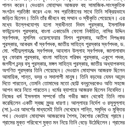
পালন করেন। দেওয়ান মোহাম্মদ আজরফ বহু সামাজিক-সাংস্কৃতিক
সংগঠন প্রতিষ্ঠা করেন এবং সব প্রতিষ্ঠানের সাথে তিনি সক্রিয়ভাবে
জড়িত ছিলেন। তিনি তাঁর জীবনে বহু সম্মান ও স্বীকৃতি পেয়েছেন। এর
মধ্যে উল্লেখযোগ্য হলো স্বাধীনতা দিবস পুরস্কার, ইসলামিক
ফাউন্ডেশন পুরস্কার, বাংলা একাডেমি ফেলো নির্বাচিত, নাসির উদ্দিন
স্বর্ণপদক, মুসলিম ওয়েলফেয়ার মিশন পুরস্কার, অতীশ দিপঙ্কর
পুরস্কার, আকরম খাঁ স্বর্ণপদক, জাতীয় সাহিত্য পুরস্কার স্বর্ণপদক, ড.
মো. শহীদুল্লাহ& স্বর্ণপদক, আহসান উল্লাহ স্বর্ণপদক, জালালাবাদ
যুব ফোরাম পুরস্কার, বাংলা সাহিত্য পরিষদ পুরস্কার, একুশে পদক,
জগদীশ চন্দ্র বসু পুরস্কার, মঙ্গল সাহিত্য পুরস্কার, জাতীয় অধ্যাপকসহ
অগণিত পুরস্কার তিনি পেয়েছেন। দেওয়ান মোহাম্মদ আজরফ ছিলেন
আমায়িক, শান্ত, ভদ্র ও সদালাপী মানুষ। তিনি বড়দের যেমন আনন্দ
দিতে পারতেন, তেমনি তোমাদের মতো ছোট্ট বন্ধুদেরকেও অতি সহজে
আপন করে নিতে পারতেন। ধর্মের ব্যাপারে আজরফ ছিলেন নিবেদিত।
নিজের ধর্ম ইসললাম সম্পর্কে তাঁর গভীর জ্ঞান থেকেই তিনি লাভ
করেছিলেন একটি স্বচ্ছ সুন্দর ধারণা। আল্লাহর নির্দেশ ও রসূলুল্লাহ
(সা.)-এর আদর্শের মাধ্যমেই তিনি দেখেছেন শান্তি, সমৃদ্ধি ও মুক্তির
পথ। দেওয়ান মোহাম্মদ আজরফের শৈশব, কৈশোর কেটেছে গ্রামে।
গ্রামের মুক্ত পরিবেশে মুক্ত মন নিয়ে তিনি বেড়ে উঠেছিলেন। গ্রামের