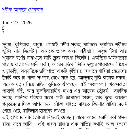
শরীফ আবদুল গোফরান
-
June 27, 2026
0
2
সুরমা, কুশিয়ারা, যমুনা, গোয়াই নদীর স্বচ্ছ পাানিতে প্লাবিত শ্রীময়
ভূমির নাম সিলেট। অনেকে তাকে বলেন শ্রীহট্ট। সবুজ টিলা আর
শ্যামল বর্ণের মাঝখানে ভারি সুন্দর জায়গা সিলেট। একদিকে ঝাউগাছের
পাতায় বাতাসের মর্মর ধ্বনি, আরেক দিকে নির্জন দুপুরে পায়রাদের নিঃশব্দ
ওড়াউড়ি, অন্যদিকে দুটি পাতা একটি কুঁড়ির চা বাগানে খাসিয়া মেয়েদের
টুকরি ভরে চা পাতা সংগ্রহ দেখে মনে হয়, আল্লাহ বুঝি অনেক মমতা,
অনেক যত্ন নিয়ে রঙিন তুলিতে এঁকেছেন এই অঞ্চলকে। খরস্রোতা
পাহাড়ী নদী, আর কূলকিনারাহীন হাওর এর আরেক সৌন্দর্য। স্ফটিক
স্বচ্ছ পানিতে দরিয়ার মতো ঢেউ জাগানো হাওর, তার বুকে অজানা
গন্তব্যের দিকে আপন মনে নৌকা বাইতে বাইতে কিশোর মাঝির কণ্ঠ
গেয়ে ওঠে, ছাড়িলাম হাসনের নাওরে।
এই হাসনের নাম তোমরা নিশ্চয়ই শুনেছ। যাকে আমরা মরমী কবি হাসন
রাজা নামে জানি। এই হাসন রাজার এক নাতির কথাই আজ বলবো