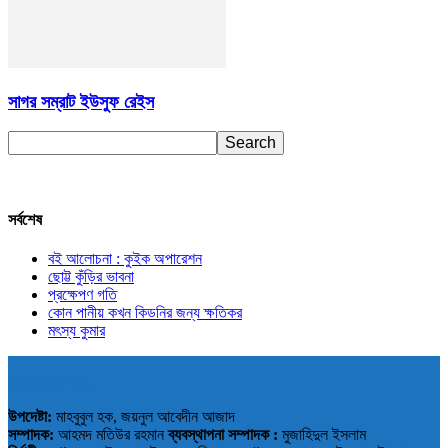
সাগর সম্রাট ইউসুফ রেইস
সর্বশেষ
বই আলোচনা : কুইক অপারেশন
ছোট্ট কুঁড়ির ভাবনা
প্রক্ষেপণ গতি
কোন পানীয় কখন কিডনির জন্য ক্ষতিকর
মৎস্য কুমার
ABOUT US
উপদেষ্টা:
মাহবুবুল হক, জয়নুল আবেদীন আজাদ
সম্পাদক:
আহমদ মতিউর রহমান
ব্যবস্থাপনা সম্পাদক :
মুজাহিদুল ইসলাম