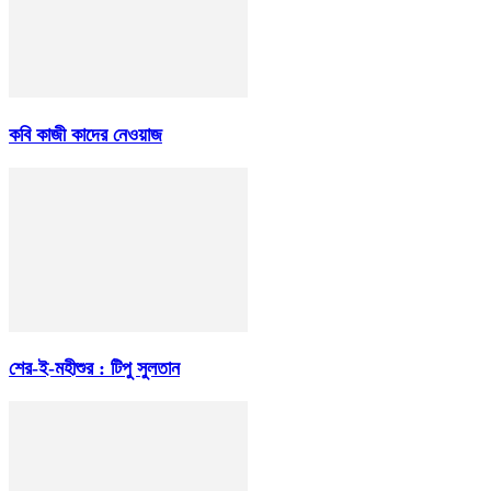
কবি কাজী কাদের নেওয়াজ
শের-ই-মহীশুর : টিপু সুলতান