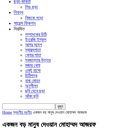
ছড়া-কবিতা
লিড ছড়া
নিবন্ধ
নিজকে গড়ো
সায়েন্স ফিকশন
নিয়মিত
সম্পাদকের চিঠি
ইংরেজি ইশকুল
আসর সন্দেশ
স্বাস্থ্যপাতা
খেলার পাতা
সবজান্তার উত্তর
মজার খেলা
একটু হাসো
চিঠিপত্র
হাবা মোহন
অনুশীলন
ছবি দেখে ছড়া
আঁকা ছবি
Home
স্বরণীয় বরণীয়
একজন বড় মানুষ দেওয়ান মোহাম্মদ আজরফ
একজন বড় মানুষ দেওয়ান মোহাম্মদ আজরফ