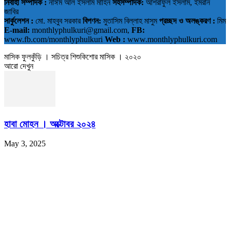
নির্বাহী সম্পাদক :
নাঈম আল ইসলাম মাহিন
সহসম্পাদক:
আশরাফুল ইসলাম, ইমরান
জাবির
সার্কুলেশন :
মো. মাহবুব সরকার
বিপণন:
মুতাসিম বিল্লাহ মাসুম
প্রচ্ছদ ও অলঙ্করণ :
মিম
E-mail:
monthlyphulkuri@gmail.com,
FB:
www.fb.com/monthlyphulkuri
Web :
www.monthlyphulkuri.com
মাসিক ফুলকুঁড়ি । সচিত্র শিশুকিশোর মাসিক । ২০২০
আরো দেখুন
হাবা মোহন । অক্টোবর ২০২৪
May 3, 2025