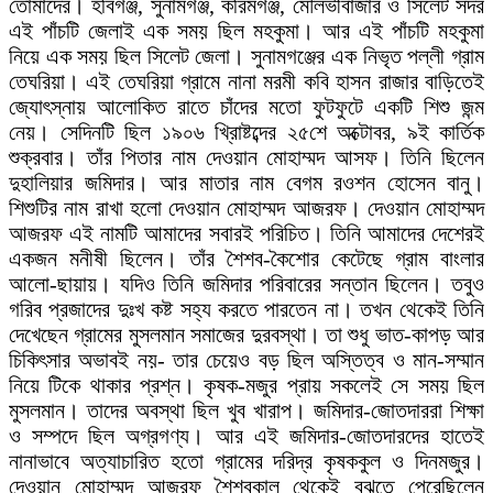
তোমাদের। হবিগঞ্জ, সুনামগঞ্জ, করিমগঞ্জ, মৌলভীবাজার ও সিলেট সদর
এই পাঁচটি জেলাই এক সময় ছিল মহকুমা। আর এই পাঁচটি মহকুমা
নিয়ে এক সময় ছিল সিলেট জেলা। সুনামগঞ্জের এক নিভৃত পল্লী গ্রাম
তেঘরিয়া। এই তেঘরিয়া গ্রামে নানা মরমী কবি হাসন রাজার বাড়িতেই
জ্যোৎস্নায় আলোকিত রাতে চাঁদের মতো ফুটফুটে একটি শিশু জন্ম
নেয়। সেদিনটি ছিল ১৯০৬ খ্রিাষ্টব্দের ২৫শে অক্টোবর, ৯ই কার্তিক
শুক্রবার। তাঁর পিতার নাম দেওয়ান মোহাম্মদ আসফ। তিনি ছিলেন
দুহালিয়ার জমিদার। আর মাতার নাম বেগম রওশন হোসেন বানু।
শিশুটির নাম রাখা হলো দেওয়ান মোহাম্মদ আজরফ। দেওয়ান মোহাম্মদ
আজরফ এই নামটি আমাদের সবারই পরিচিত। তিনি আমাদের দেশেরই
একজন মনীষী ছিলেন। তাঁর শৈশব-কৈশোর কেটেছে গ্রাম বাংলার
আলো-ছায়ায়। যদিও তিনি জমিদার পরিবারের সন্তান ছিলেন। তবুও
গরিব প্রজাদের দুঃখ কষ্ট সহ্য করতে পারতেন না। তখন থেকেই তিনি
দেখেছেন গ্রামের মুসলমান সমাজের দুরবস্থা। তা শুধু ভাত-কাপড় আর
চিকিৎসার অভাবই নয়- তার চেয়েও বড় ছিল অস্তিত্ব ও মান-সম্মান
নিয়ে টিকে থাকার প্রশ্ন। কৃষক-মজুর প্রায় সকলেই সে সময় ছিল
মুসলমান। তাদের অবস্থা ছিল খুব খারাপ। জমিদার-জোতদাররা শিক্ষা
ও সম্পদে ছিল অগ্রগণ্য। আর এই জমিদার-জোতদারদের হাতেই
নানাভাবে অত্যাচারিত হতো গ্রামের দরিদ্র কৃষককুল ও দিনমজুর।
দেওয়ান মোহাম্মদ আজরফ শৈশবকাল থেকেই বুঝতে পেরেছিলেন