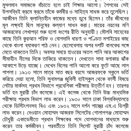
মুসলমান সমাজকে বাঁচাতে হলে চাই শিক্ষার আলো। শৈশবের সেই
উপলব্ধিই ক্রমে ক্রমে তাঁকে কর্মবীর ও সাহিত্য সাধক করে তুলেছিল।
আজীবন তিনি ক্লান্তিহীন কাজের মধ্যে ডুবে ছিলেন। তাঁর জীবনের
মূল লক্ষ্যই ছিল মানুষের কল্যাণ সাধন করা। মায়ের নয়নের মণি
আজরফের লেখাপড়া শুরু হলো বংশের রীতি অনুযায়ী। মৌলবি সাহেবের
কাছে তিনি কুরআন শরিফ ও বোগদাদি ধারণা ও পণ্ডিত মশাইয়ের কাছ
থেকে বাংলা ব্যাকরণ পাঠ নেন। ছেলেবেলায় অপর দশটি বালকের সঙ্গে
মেতে থাকতেন তিনি। অবসর সময়ে হাওরের অতল পানি আর আকাশের
সীমাহীন নীলের দিকে তাকিয়ে থাকতেন। দেখতেন সাদা বলাকার ঝাঁক
আকাশে উড়ে যাচ্ছে। দেখেন বিলের পানি আলো করে ফুটে আছে লাল
শাপলা। ১৯১৩ সালে মাত্র সাত বছর বয়সে আজরফকে স্কুলে ভর্তি
করিয়ে দেয়া হলো, তিনি সুনামগঞ্জ জুবিলী হাইস্কুল থেকে ফার্সী বিষয়ে
লেটার মার্কসহ প্রথম বিভাগে প্রবেশিকা পরীক্ষায় উত্তীর্ণ হন। তারপর
ভর্তি হন মুরারী চাঁদ কলেজে। এই কলেজ থেকে তিনি উচ্চ মাধ্যমিক
পরীক্ষায় প্রথম বিভাগ লাভ করেন। ১৯৩০ সালে ঢাকা বিশ্ববিদ্যালয়ে
থেকে ডিস্টিংশনসহ বিএ এবং ১৯৩২ সালে দর্শন শাস্ত্রে এম.এ ডিগ্রী
লাভ করেন। দেওয়ান মোহাম্মদ আজরফ সিলেটের গোলাপগঞ্জ মোহাম্মদ
চৌধুরী একাডেমীতে প্রধান শিক্ষকের পদে যোগদানের মাধ্যমে শুরু
করেন তার কর্মজীবন। পরবর্তীতে তিনি সিলেট মুরারী চাঁদ কলেজে