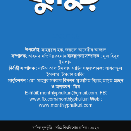
ABOUT US
উপদেষ্টা:
মাহবুবুল হক, জয়নুল আবেদীন আজাদ
সম্পাদক:
আহমদ মতিউর রহমান
ব্যবস্থাপনা সম্পাদক :
মুজাহিদুল
ইসলাম
নির্বাহী সম্পাদক :
নাঈম আল ইসলাম মাহিন
সহসম্পাদক:
আশরাফুল
ইসলাম, ইমরান জাবির
সার্কুলেশন :
মো. মাহবুব সরকার
বিপণন:
মুতাসিম বিল্লাহ মাসুম
প্রচ্ছদ
ও অলঙ্করণ :
মিম
E-mail:
monthlyphulkuri@gmail.com,
FB:
www.fb.com/monthlyphulkuri
Web :
www.monthlyphulkuri.com
মাসিক ফুলকুঁড়ি । সচিত্র শিশুকিশোর মাসিক । ২০২০