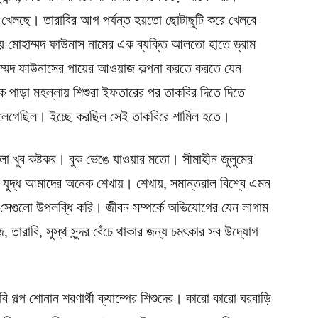
রা খেলছে। তারাবির আগ পর্যন্ত হয়তো ছোটাছুটি করে খেলবে
য় মোহাম্মদ ফাউনাস নামের এক ব্যক্তি আলতো হাতে ড্রাম
হাম্মদ ফাউনাসের পায়ের আওয়াজ কল্পনা করতে করতে যেন
নেক পাড়া মহল্লায় শিশুরা ইফতারের পর তাকবির দিতে দিতে
লেগেছিল। ইচ্ছে করছিল সেই তাকবিরে শামিল হতে।
ুলো খুব কষ্টকর। বুক ভেঙে যাওয়ার মতো। সীমাহীন জুলুমের
র যুদ্ধ আমাদের অনেক শেখায়। শেখায়, সমান্তরাল বিশ্বে এমন
 সেগুলো উপলব্ধি করি। জীবন সম্পর্কে অভিযোগের যেন লাগাম
 তারাবি, সুস্থ সুন্দর বেঁচে থাকার জন্য চমৎকার সব উদ্যোগ
 গল্প শোনান শরণার্থী ক্যাম্পের শিশুদের। কারো কারো ঘরবাড়ি