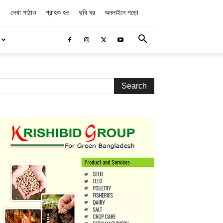
লেখা পাঠাও
গ্রাহক হও
ছবি ঘর
অনলাইনে পড়ো