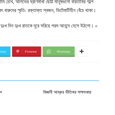
ি চোখ, অলিভের ঘ্রাণমাখা ছোট্ট মানুষগুলো বারতাবির গল্পে
 বারুদের স্মৃতি- রক্তাক্ত স্বজন, ভিটেমাটিহীন বেঁচে থাকা।
র দুঃখ দিন দুঃখ রাতকে দূরে সরিয়ে পরম আনন্দে হেসে উঠলো। ০
itter
Pinterest
WhatsApp
ঈদ
বিজ্ঞানী আব্রুর ভীতিকর সাক্ষাৎকার