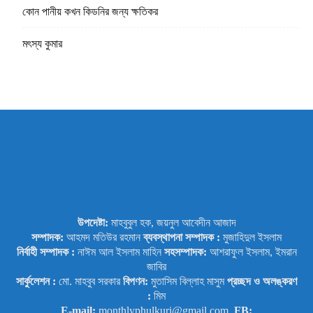
কোন পানীয় কখন কিডনির জন্য ক্ষতিকর
মৎস্য কুমার
ABOUT US
উপদেষ্টা:
মাহবুবুল হক, জয়নুল আবেদীন আজাদ
সম্পাদক:
আহমদ মতিউর রহমান
ব্যবস্থাপনা সম্পাদক :
মুজাহিদুল ইসলাম
নির্বাহী সম্পাদক :
নাঈম আল ইসলাম মাহিন
সহসম্পাদক:
আশরাফুল ইসলাম, ইমরান
জাবির
সার্কুলেশন :
মো. মাহবুব সরকার
বিপণন:
মুতাসিম বিল্লাহ মাসুম
প্রচ্ছদ ও অলঙ্করণ
:
মিম
E-mail:
monthlyphulkuri@gmail.com,
FB: