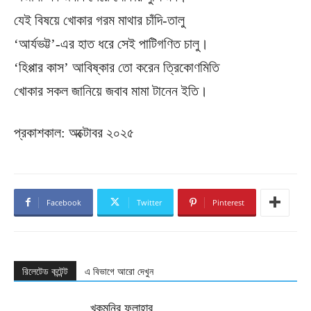
যেই বিষয়ে খোকার গরম মাথার চাঁদি-তালু
‘আর্যভট্ট’-এর হাত ধরে সেই পাটিগণিত চালু।
‘হিপ্পার কাস’ আবিষ্কার তো করেন ত্রিকোণমিতি
খোকার সকল জানিয়ে জবাব মামা টানেন ইতি।
প্রকাশকাল: অক্টোবর ২০২৫
Facebook
Twitter
Pinterest
রিলেটেড কন্টেন্ট
এ বিভাগে আরো দেখুন
খুকুমনির ফলাহার