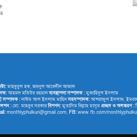
ক
তে
OUT US
্টা:
মাহবুবুল হক, জয়নুল আবেদীন আজাদ
াদক:
আহমদ মতিউর রহমান
ব্যবস্থাপনা সম্পাদক :
মুজাহিদুল ইসলাম
াহী সম্পাদক :
নাঈম আল ইসলাম মাহিন
সহসম্পাদক:
আশরাফুল ইসলাম, ইমরান
ুলেশন :
মো. মাহবুব সরকার
বিপণন:
মুতাসিম বিল্লাহ মাসুম
প্রচ্ছদ ও অলঙ্করণ :
ম
il:
monthlyphulkuri@gmail.com,
FB:
www.fb.com/monthlyphulku