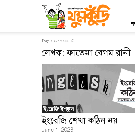
মাসিক
ফুলকুঁড়ি
গল
Tags
ফাতেমা বেগম রানী
লেখক:
ফাতেমা বেগম রানী
ইংরেজি ইশকুল
ইংরেজি শেখা কঠিন নয়
June 1, 2026