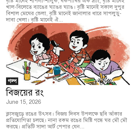
বৃষ্টি মানেই শাপলা-শালুক, বকপাখির এক ঠ্যাং, বৃষ্টি মানেই
খাল-বিলেতে ব্যাঙের ঘ্যাঙর ঘ্যাঙ। বৃষ্টি মানেই সকাল দুপুর
বিশাল মেঘের ভেলা, বৃষ্টি মানেই জানালার ধারে সাপলুডু-
দাবা খেলা। বৃষ্টি মানেই ঐ...
গল্প
বিজয়ের রং
June 15, 2026
ক্লাসজুড়ে রঙের উৎসব। বিজয় দিবস উপলক্ষে ছবি আঁকার
প্রতিযোগিতা চলছে। নানা রকম রঙের মিষ্টি গন্ধে ঘর মৌ মৌ
করছে। প্রতিটি সাদা আর্ট পেপার যেন...