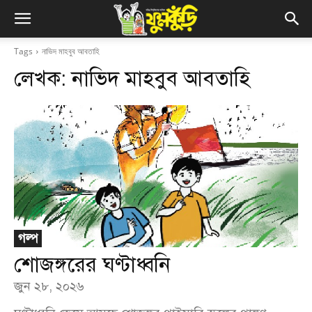
Tags
নাভিদ মাহবুব আবতাহি
লেখক:
নাভিদ মাহবুব আবতাহি
গল্প
শোজঙ্গরের ঘণ্টাধ্বনি
জুন ২৮, ২০২৬