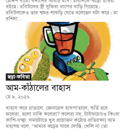
চৌদ্দশ বারো বঙ্গাব্দের আষাঢ় মাস। চারদিকে ঝড়ো হাওয়া
বইছে। রবিউলের স্ত্রী সুফিয়া বাপের বাড়ি গিয়েছে।
রবিউলকেও তার শ্বশুর-শাশুড়ি যেতে বলেছেন ঘটা করে। মা
রশিদা...
ছড়া-কবিতা
আম-কাঁঠালের বাহাস
মে ৯, ২০২৬
বাহাস করে চাতালে, জেনারেল হাসপাতালে, ভর্তি হবে
ফলেরা, হলো নাকি কলেরা? কলেরা নয়, টাইফয়েডও কিংবা
কাশি-যক্ষ্মা, সময়টাতে খুব প্রয়োজন কঠোর প্রতিরক্ষা| আম
মহাশয় বলে, ‘আমার ঝড়ের সাথে দোস্তি, খেলি না তো