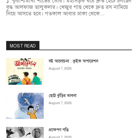
১. কুয়াশামাখা শীতের ভোর। মহাসড়ক ধরে দ্রুত হেঁটে চলছেন
বৃদ্ধ আলফাজ তালুকদার। খেজুর গাছ থেকে দ্রুত রস নামিয়ে
নিয়ে আসতে হবে। গতকাল আবার ঢাকা থেকে...
MOST READ
বই আলোচনা : কুইক অপারেশন
August 7, 2026
ছোট্ট কুঁড়ির ভাবনা
August 7, 2026
প্রক্ষেপণ গতি
August 7, 2026