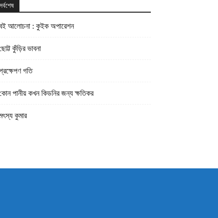
সর্বশেষ
বই আলোচনা : কুইক অপারেশন
ছোট্ট কুঁড়ির ভাবনা
প্রক্ষেপণ গতি
কোন পানীয় কখন কিডনির জন্য ক্ষতিকর
মৎস্য কুমার