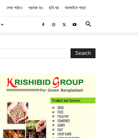
লেখা পাঠাও
গ্রাহক হও
ছবি ঘর
অনলাইনে পড়ো