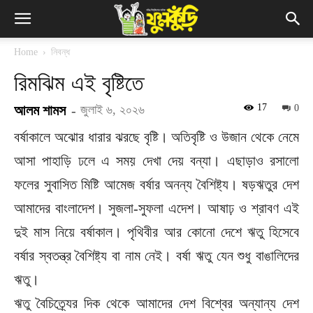
Home
নিবন্ধ
রিমঝিম এই বৃষ্টিতে
17
আলম শামস
-
জুলাই ৬, ২০২৬
0
বর্ষাকালে অঝোর ধারার ঝরছে বৃষ্টি। অতিবৃষ্টি ও উজান থেকে নেমে
আসা পাহাড়ি ঢলে এ সময় দেখা দেয় বন্যা। এছাড়াও রসালো
ফলের সুবাসিত মিষ্টি আমেজ বর্ষার অনন্য বৈশিষ্ট্য। ষড়ঋতুর দেশ
আমাদের বাংলাদেশ। সুজলা-সুফলা এদেশ। আষাঢ় ও শ্রাবণ এই
দুই মাস নিয়ে বর্ষাকাল। পৃথিবীর আর কোনো দেশে ঋতু হিসেবে
বর্ষার স্বতন্ত্র বৈশিষ্ট্য বা নাম নেই। বর্ষা ঋতু যেন শুধু বাঙালিদের
ঋতু।
ঋতু বৈচিত্র্যের দিক থেকে আমাদের দেশ বিশ্বের অন্যান্য দেশ