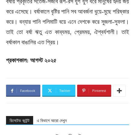
বর্ষায় প্রকৃতির সতেজ-সজীব রূপ-রস যুগ যুগ ধরে মানুষের হৃদয় জয়
করে এসেছে। বর্ষাকালে বৃষ্টির পানি সব আবর্জনা ধুয়ে-মুছে পরিষ্কার
করে। বন্যার পানি পলিমাটি বয়ে এনে দেশকে করে সুজলা-সুফলা।
তাই তো বর্ষা ঋতু এত কাব্যময়, প্রেমময়, ঐশ্বর্যশালী। তাই
বর্ষাকাল বাঙালির এত প্রিয়।
প্রকাশকাল: আগস্ট ২০২৫
Facebook
Twitter
Pinterest
রিলেটেড কন্টেন্ট
এ বিভাগে আরো দেখুন