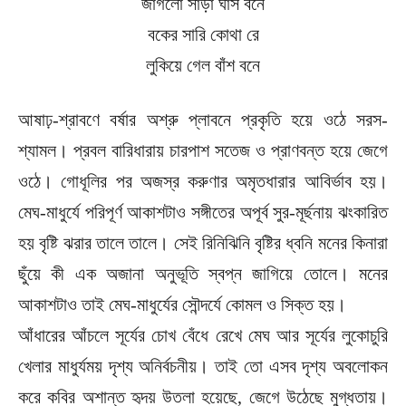
জাগলো সাড়া ঘাস বনে
বকের সারি কোথা রে
লুকিয়ে গেল বাঁশ বনে
আষাঢ়-শ্রাবণে বর্ষার অশ্রু প্লাবনে প্রকৃতি হয়ে ওঠে সরস-
শ্যামল। প্রবল বারিধারায় চারপাশ সতেজ ও প্রাণবন্ত হয়ে জেগে
ওঠে। গোধূলির পর অজস্র করুণার অমৃতধারার আবির্ভাব হয়।
মেঘ-মাধুর্যে পরিপূর্ণ আকাশটাও সঙ্গীতের অপূর্ব সুর-মূর্ছনায় ঝংকারিত
হয় বৃষ্টি ঝরার তালে তালে। সেই রিনিঝিনি বৃষ্টির ধ্বনি মনের কিনারা
ছুঁয়ে কী এক অজানা অনুভূতি স্বপ্ন জাগিয়ে তোলে। মনের
আকাশটাও তাই মেঘ-মাধুর্যের সৌন্দর্যে কোমল ও সিক্ত হয়।
আঁধারের আঁচলে সূর্যের চোখ বেঁধে রেখে মেঘ আর সূর্যের লুকোচুরি
খেলার মাধুর্যময় দৃশ্য অনির্বচনীয়। তাই তো এসব দৃশ্য অবলোকন
করে কবির অশান্ত হৃদয় উতলা হয়েছে, জেগে উঠেছে মুগ্ধতায়।