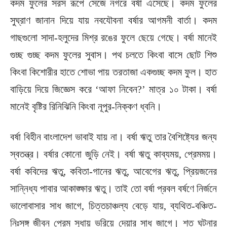
কদম ফুলের সরস রূপে সেজে নগরে বর্ষা এসেছে। কদম ফুলের
সুঘ্রাণ জানান দিয়ে যায় নবযৌবনা বর্ষার আগমনী বার্তা। কদম
গাছগুলো সাদা-হলুদের মিশ্র রঙের ফুলে ছেয়ে গেছে। বর্ষা মানেই
গুচ্ছ গুচ্ছ কদম ফুলের সুবাস। পথ চলতে কিংবা বাসে ছোট শিশু
কিংবা কিশোরীর হাতে শোভা পায় তরতাজা একগুচ্ছ কদম ফুল। হাত
বাড়িয়ে দিয়ে জিজ্ঞেস করে ‘আফা নিবেন?’ মাত্র ১০ টাকা। বর্ষা
মানেই বৃষ্টির রিনিঝিনি কিংবা নূপুর-নিক্কণ ধ্বনি।
বর্ষা বিহীন বাংলাদেশ ভাবাই যায় না। বর্ষা ঋতু তার বৈশিষ্ট্যের জন্য
স্বতন্ত্র। বর্ষার কোনো জুড়ি নেই। বর্ষা ঋতু কাব্যময়, প্রেমময়।
বর্ষা কবিদের ঋতু, কবিতা-গানের ঋতু, আবেগের ঋতু, প্রিয়জনের
সান্নিধ্য পাবার আকাঙ্ক্ষার ঋতু। তাই তো বর্ষা প্রবল বর্ষণে নির্জনে
ভালোবাসার সাধ জাগে, চিত্তচাঞ্চল্য বেড়ে যায়, ব্যথিত-বঞ্চিত-
নিঃসঙ্গ জীবন প্রেম সুধায় ভরিয়ে দেয়ার সাধ জাগে। শত ঘটনার