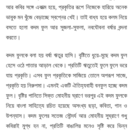
আর কবির সঙ্গে একাত্ম হয়ে, প্রকৃতির রূপে নিজেকে হারিয়ে অনেক
ভাবুক মন খুঁজে বেড়াচ্ছে স্বপ্নের খেই। তাই বাধ্য হয়ে কলম নিয়ে
বসতে হলো কদম ফুল আর সুজলা-সুফলা, নবযৌবনা বর্ষার বন্দনা
করতে।
কদম ফুলকে বলা হয় বর্ষা ঋতুর হাসি। বৃষ্টিতে ধুয়ে-মুছে কদম ফুল
হেসে ওঠে পাতার আড়াল থেকে। প্রতিটি ঋতুতেই ফুলে ফুলে ভরে
যায় প্রকৃতি। এসব ফুল প্রকৃতিকে সাজিয়ে তোলে অপরূপ সাজে,
প্রকৃতি হয় নিরুপমা। এমনই একটি ঐতিহ্যবাহী বনফুল হচ্ছে কদম
ফুল। বৃষ্টির পানিতে সিক্ত মোহনীয় ঘ্রাণে ভরপুর এই কদম ফুলকে
নিয়ে বাংলা সাহিত্যে রচিত হয়েছে অসংখ্য ছড়া, কবিতা, গান ও
উপন্যাস। কদম ফুলের সতেজ সৌন্দর্য আর মোহনীয় সুঘ্রাণে শুধু
কবিরাই মুগ্ধ হন না, প্রতিটি বাঙালির মনেও সৃষ্টি করে ভিন্ন