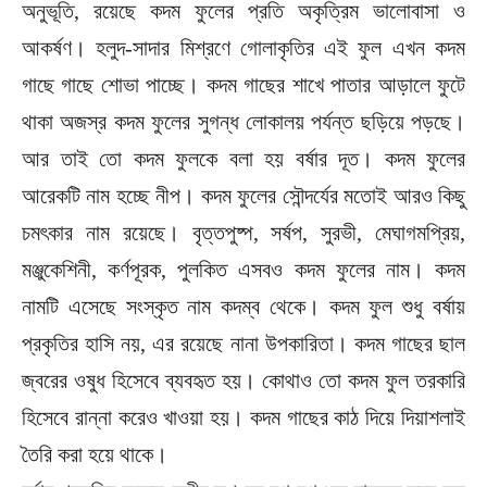
অনুভূতি, রয়েছে কদম ফুলের প্রতি অকৃত্রিম ভালোবাসা ও
আকর্ষণ। হলুদ-সাদার মিশ্রণে গোলাকৃতির এই ফুল এখন কদম
গাছে গাছে শোভা পাচ্ছে। কদম গাছের শাখে পাতার আড়ালে ফুটে
থাকা অজস্র কদম ফুলের সুগন্ধ লোকালয় পর্যন্ত ছড়িয়ে পড়ছে।
আর তাই তো কদম ফুলকে বলা হয় বর্ষার দূত। কদম ফুলের
আরেকটি নাম হচ্ছে নীপ। কদম ফুলের সৌন্দর্যের মতোই আরও কিছু
চমৎকার নাম রয়েছে। বৃত্তপুষ্প, সর্ষপ, সুরভী, মেঘাগমপ্রিয়,
মঞ্জুকেশিনী, কর্ণপূরক, পুলকিত এসবও কদম ফুলের নাম। কদম
নামটি এসেছে সংস্কৃত নাম কদম্ব থেকে। কদম ফুল শুধু বর্ষায়
প্রকৃতির হাসি নয়, এর রয়েছে নানা উপকারিতা। কদম গাছের ছাল
জ্বরের ওষুধ হিসেবে ব্যবহৃত হয়। কোথাও তো কদম ফুল তরকারি
হিসেবে রান্না করেও খাওয়া হয়। কদম গাছের কাঠ দিয়ে দিয়াশলাই
তৈরি করা হয়ে থাকে।