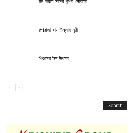
মন ভরবে ঈদের খুশির সৌরভে
গল্পরাজা সানাউল্লাহ নূরী
শিশুদের ঈদ উৎসব