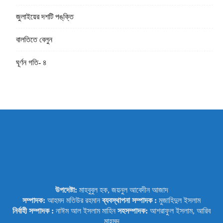
জুলাইয়ের দশটি পঙ্‌ক্তি
বালতিতে বেলুন
ঘূর্ণন গতি- ৪
ABOUT US
উপদেষ্টা:
মাহবুবুল হক, জয়নুল আবেদীন আজাদ
সম্পাদক:
আহমদ মতিউর রহমান
ব্যবস্থাপনা সম্পাদক :
মুজাহিদুল ইসলাম
নির্বাহী সম্পাদক :
নাঈম আল ইসলাম মাহিন
সহসম্পাদক:
আশরাফুল ইসলাম, আরিব
মাহমুদ