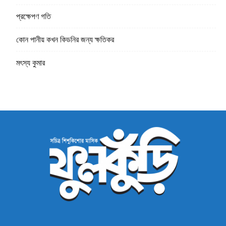
প্রক্ষেপণ গতি
কোন পানীয় কখন কিডনির জন্য ক্ষতিকর
মৎস্য কুমার