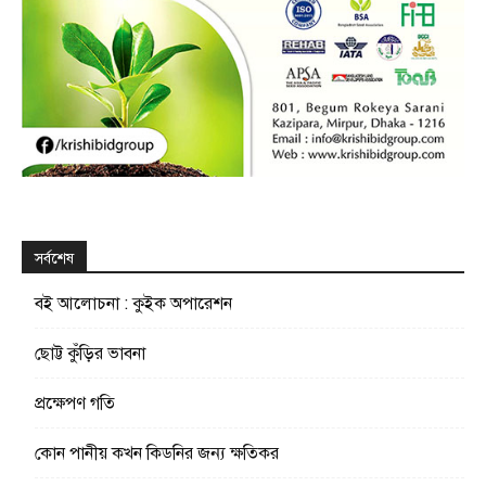
সর্বশেষ
বই আলোচনা : কুইক অপারেশন
ছোট্ট কুঁড়ির ভাবনা
প্রক্ষেপণ গতি
কোন পানীয় কখন কিডনির জন্য ক্ষতিকর