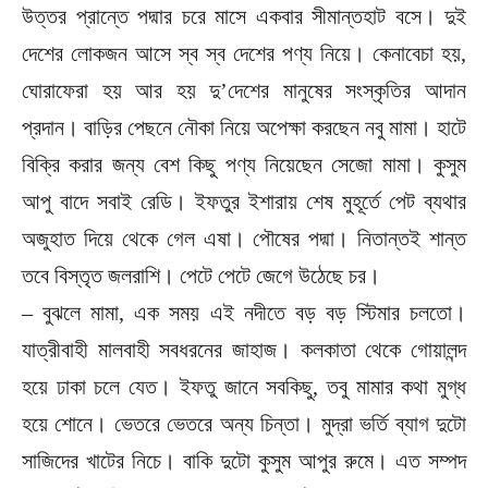
উত্তর প্রান্তে পদ্মার চরে মাসে একবার সীমান্তহাট বসে। দুই
দেশের লোকজন আসে স্ব স্ব দেশের পণ্য নিয়ে। কেনাবেচা হয়,
ঘোরাফেরা হয় আর হয় দু’দেশের মানুষের সংস্কৃতির আদান
প্রদান। বাড়ির পেছনে নৌকা নিয়ে অপেক্ষা করছেন নবু মামা। হাটে
বিক্রি করার জন্য বেশ কিছু পণ্য নিয়েছেন সেজো মামা। কুসুম
আপু বাদে সবাই রেডি। ইফতুর ইশারায় শেষ মুহূর্তে পেট ব্যথার
অজুহাত দিয়ে থেকে গেল এষা। পৌষের পদ্মা। নিতান্তই শান্ত
তবে বিস্তৃত জলরাশি। পেটে পেটে জেগে উঠেছে চর।
– বুঝলে মামা, এক সময় এই নদীতে বড় বড় স্টিমার চলতো।
যাত্রীবাহী মালবাহী সবধরনের জাহাজ। কলকাতা থেকে গোয়ালন্দ
হয়ে ঢাকা চলে যেত। ইফতু জানে সবকিছু, তবু মামার কথা মুগ্ধ
হয়ে শোনে। ভেতরে ভেতরে অন্য চিন্তা। মুদ্রা ভর্তি ব্যাগ দুটো
সাজিদের খাটের নিচে। বাকি দুটো কুসুম আপুর রুমে। এত সম্পদ