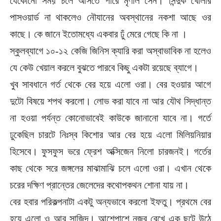
যেকোনো সময় চলে আসতে পারে মৃণাল সেন। সিন্দুক খোলার
পাসওয়ার্ড না থাকলেও নৌযানের অবস্থানের নকশা আছে ওর
কাছে। কে জানে ইতোমধ্যে একবার ঢুঁ মেরে গেছে কি না ।
স্কুলব্যাগে ১০-১২ কেজি জিনিস ক্যারি করা অস্বাভাবিক না হলেও
যে কেউ খেয়াল করলে বুঝতে পারবে কিছু একটা রয়েছে ব্যাগে।
খুব সাবধানে গর্ত থেকে বের হয়ে এলো ওরা। বের হওয়ার আগে
দুটো বিষয়ে শপথ করলো। লোভ করা যাবে না আর যৌথ সিদ্ধান্ত
না হওয়া পর্যন্ত কোনোভাবেই কাউকে জানানো যাবে না। গর্তে
ঢুকেছিল চারটে নিঃস্ব কিশোর আর বের হয়ে এলো মিলিয়নিয়ার
হিসেবে। ফুসফুস ভরে ফ্রেশ অক্সিজেন নিলো চারজনই। গর্তের
কাছ থেকে সরে জঙ্গলের মাঝামাঝি চলে এলো ওরা। এখান থেকে
চরের দক্ষিণ প্রান্তের জেলেদের কথোপকথন শোনা যায় না।
বের হবার পরিকল্পনাটা একটু অন্যভাবে করলো ইফতু। প্রথমে বের
হয়ে এলো ও আর সাজিদ। আশেপাশে নজর রেখে এক ছুটে উঠে