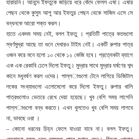
হারায়নি। আনন্দে ইফতুকে জড়িয়ে ধরে কেঁদে ফেলল এষা। এষার
পেছন থেকে কুসুম আপু আর ইফতুর পেছন থেকে সাজিদ এসে সে
বন্ধনকে আরো শক্ত করল।
হাতে একদম সময় নেই, বলল ইফতু । প্রতিটি পাত্রে কতগুলো
স্বর্ণমুদ্রা আছে তা গুনে দেখারও টাইম নেই। একটি রুপার পাত্র
ওজন করে মনে হলো ১০ থেকে ১২ কেজি হবে। প্রত্যেকটা ব্যাগে
এক এক রেকাবি ঢেলে দিলো ইফতু। মুদ্রার সাথে মুদ্রার ঘর্ষণের শব্দ
কানে মধুবর্ষণ করল ওদের। পাল্ল­াগুলো টেনে লাগিয়ে ডিজিটাল
লকের সংখ্যাগুলো এলোমেলো করে দিলো ইফতু। রুপার খালি
পাত্রগুলোও ভেতরে রেখে দেয়া হয়েছে। খুব বেশি সময় লাগেনি
পাল্ল­াগুলো বন্ধ করতে। এখন খুলতেও খুব বেশি সময় লাগবে
না, ভাবছে ওরা ।
– কোনো ধরনের চিহ্ন ফেলে যাওয়া যাবে না। বলল ইফতু।