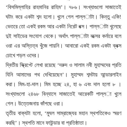
‘বিসমিল্লাহির রাহমানির রাহিম’। ৭৮৬। সংখ্যাগুলো সাজাতেই
ঘটাং করে একটা শব্দ হলো। খুলে গেল পাল্ল­াটা। কিন্তু একি!
ভেতরে তো একই রকম আর একটা নিরেট বক্স। পাল্ল­াটা খুলেছে
দুই সাইডের সংযোগ থেকে। অর্থাৎ পাল্ল­াটা বক্সের কর্নারে বলে
ওরা এর অস্তিত্ব খুঁজে পায়নি। আবারো একই রকম একটা ব্লক্স
চোখে পড়ল ওদের।
দ্বিতীয় স্ক্রিপ্টে লেখা রয়েছে ‘দরুদ ও সালাম নবী মুহাম্মদের প্রতি
যিনি আমাদের পথ দেখিয়েছেন’। মুহাম্মদ শব্দটায় আন্ডারলাইন
করা। মিম-হা-দাল। মিম হচ্ছে ২৪, হা ৬ এবং দাল হলো ৮ ।
সংখ্যাগুলো ২৪৬৮ বিন্যাসে সাজাতেই আরেকটি পাল্ল­া খুলে
গেল। উত্তেজনায় কাঁপছে ওরা।
তৃতীয় বাক্যটা হলো, ‘মুঘল সাম্রাজ্যের মহান স্থপতিকেও স্মরণ
করছি’। স্থপতি মানে ফাউন্ডার বা প্রতিষ্ঠাতা।