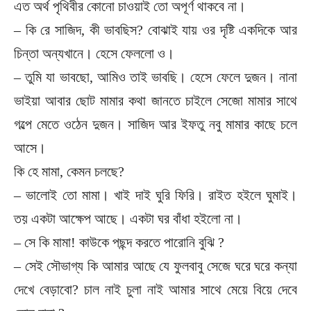
এত অর্থ পৃথিবীর কোনো চাওয়াই তো অপূর্ণ থাকবে না।
– কি রে সাজিদ, কী ভাবছিস? বোঝাই যায় ওর দৃষ্টি একদিকে আর
চিন্তা অন্যখানে। হেসে ফেললো ও।
– তুমি যা ভাবছো, আমিও তাই ভাবছি। হেসে ফেলে দুজন। নানা
ভাইয়া আবার ছোট মামার কথা জানতে চাইলে সেজো মামার সাথে
গল্পে মেতে ওঠেন দুজন। সাজিদ আর ইফতু নবু মামার কাছে চলে
আসে।
কি হে মামা, কেমন চলছে?
– ভালোই তো মামা। খাই দাই ঘুরি ফিরি। রাইত হইলে ঘুমাই।
তয় একটা আক্ষেপ আছে। একটা ঘর বাঁধা হইলো না।
– সে কি মামা! কাউকে পছন্দ করতে পারোনি বুঝি ?
– সেই সৌভাগ্য কি আমার আছে যে ফুলবাবু সেজে ঘরে ঘরে কন্যা
দেখে বেড়াবো? চাল নাই চুলা নাই আমার সাথে মেয়ে বিয়ে দেবে