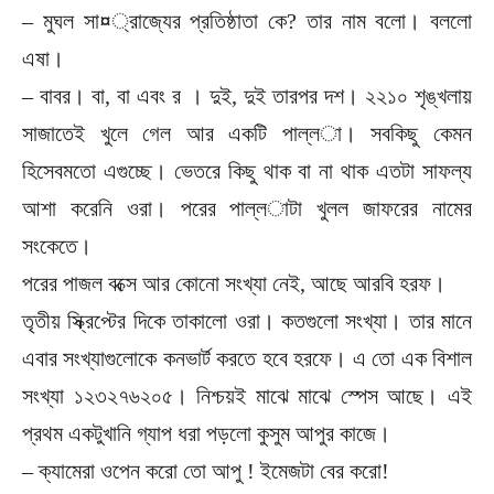
– মুঘল সা¤্রাজ্যের প্রতিষ্ঠাতা কে? তার নাম বলো। বললো
এষা।
– বাবর। বা, বা এবং র । দুই, দুই তারপর দশ। ২২১০ শৃঙ্খলায়
সাজাতেই খুলে গেল আর একটি পাল্ল­া। সবকিছু কেমন
হিসেবমতো এগুচ্ছে। ভেতরে কিছু থাক বা না থাক এতটা সাফল্য
আশা করেনি ওরা। পরের পাল্ল­াটা খুলল জাফরের নামের
সংকেতে।
পরের পাজল বক্সে আর কোনো সংখ্যা নেই, আছে আরবি হরফ।
তৃতীয় স্ক্রিপ্টের দিকে তাকালো ওরা। কতগুলো সংখ্যা। তার মানে
এবার সংখ্যাগুলোকে কনভার্ট করতে হবে হরফে। এ তো এক বিশাল
সংখ্যা ১২৩২৭৬২০৫। নিশ্চয়ই মাঝে মাঝে স্পেস আছে। এই
প্রথম একটুখানি গ্যাপ ধরা পড়লো কুসুম আপুর কাজে।
– ক্যামেরা ওপেন করো তো আপু ! ইমেজটা বের করো!