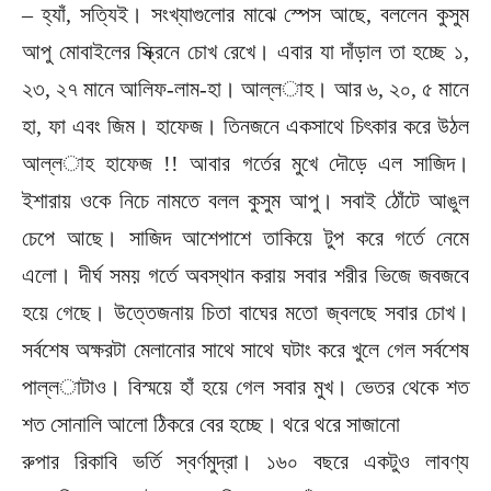
– হ্যাঁ, সত্যিই। সংখ্যাগুলোর মাঝে স্পেস আছে, বললেন কুসুম
আপু মোবাইলের স্ক্রিনে চোখ রেখে। এবার যা দাঁড়াল তা হচ্ছে ১,
২৩, ২৭ মানে আলিফ-লাম-হা। আল্ল­াহ। আর ৬, ২০, ৫ মানে
হা, ফা এবং জিম। হাফেজ। তিনজনে একসাথে চিৎকার করে উঠল
আল্ল­াহ হাফেজ !! আবার গর্তের মুখে দৌড়ে এল সাজিদ।
ইশারায় ওকে নিচে নামতে বলল কুসুম আপু। সবাই ঠোঁটে আঙুল
চেপে আছে। সাজিদ আশেপাশে তাকিয়ে টুপ করে গর্তে নেমে
এলো। দীর্ঘ সময় গর্তে অবস্থান করায় সবার শরীর ভিজে জবজবে
হয়ে গেছে। উত্তেজনায় চিতা বাঘের মতো জ্বলছে সবার চোখ।
সর্বশেষ অক্ষরটা মেলানোর সাথে সাথে ঘটাং করে খুলে গেল সর্বশেষ
পাল্ল­াটাও। বিস্ময়ে হাঁ হয়ে গেল সবার মুখ। ভেতর থেকে শত
শত সোনালি আলো ঠিকরে বের হচ্ছে। থরে থরে সাজানো
রুপার রিকাবি ভর্তি স্বর্ণমুদ্রা। ১৬০ বছরে একটুও লাবণ্য