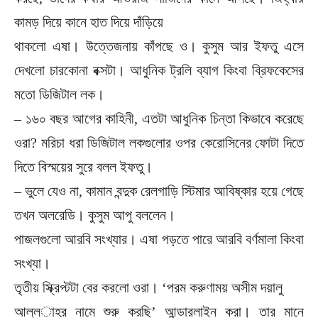
কামড় দিয়ে কানে হাত দিয়ে দাঁড়িয়ে
থাকলো এষা। উত্তেজনায় কাঁপছে ও। কুসুম আর ইফতু এসে
দেখলো চারকোনা বক্সটা। আধুনিক ট্রলি ব্যাগ কিংবা ব্রিফকেসের
মতো ডিজিটাল লক।
– ১৬০ বছর আগের কাহিনী, এতটা আধুনিক চিন্তা কিভাবে করেছে
ওরা? মরিচা ধরা ডিজিটাল লকগুলোর ওপর কেরোসিনের ফোটা দিতে
দিতে বিস্ময়ের সুরে বলল ইফতু।
– ভুলে যেও না, কামান বন্দুক রেলগাড়ি স্টিমার আবিষ্কার হয়ে গেছে
তখন অলরেডি। কুসুম আপু বললেন।
পাজলগুলো আরবি সংখ্যার। এষা পড়তে পারে আরবি বর্ণমালা কিংবা
সংখ্যা।
তৃতীয় স্ক্রিপ্টটা বের করলো ওরা। ‘পরম করুণাময় অসীম দয়ালু
আল্ল­াহর নামে শুরু করছি’ আন্ডারলাইন করা। তার মানে