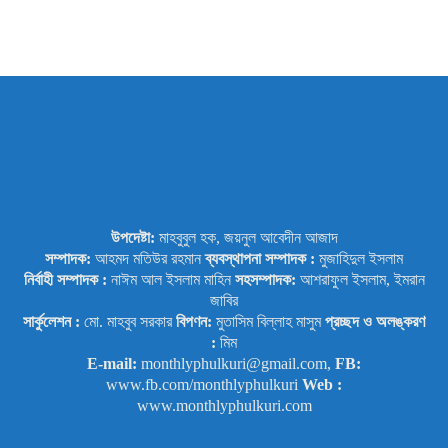
ABOUT US
উপদেষ্টা:
মাহবুবুল হক, জয়নুল আবেদীন আজাদ
সম্পাদক:
আহমদ মতিউর রহমান
ব্যবস্থাপনা সম্পাদক :
মুজাহিদুল ইসলাম
নির্বাহী সম্পাদক :
নাঈম আল ইসলাম মাহিন
সহসম্পাদক:
আশরাফুল ইসলাম, ইমরান
জাবির
সার্কুলেশন :
মো. মাহবুব সরকার
বিপণন:
মুতাসিম বিল্লাহ মাসুম
প্রচ্ছদ ও অলঙ্করণ
:
মিম
E-mail:
monthlyphulkuri@gmail.com,
FB:
www.fb.com/monthlyphulkuri
Web :
www.monthlyphulkuri.com