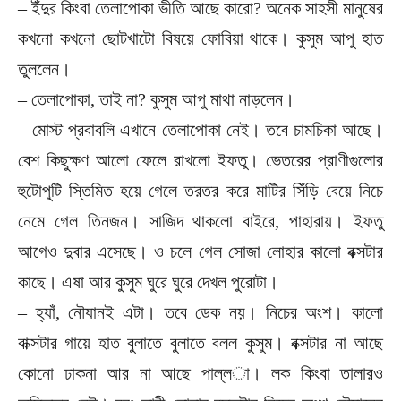
– ইঁদুর কিংবা তেলাপোকা ভীতি আছে কারো? অনেক সাহসী মানুষের
কখনো কখনো ছোটখাটো বিষয়ে ফোবিয়া থাকে। কুসুম আপু হাত
তুললেন।
– তেলাপোকা, তাই না? কুসুম আপু মাথা নাড়লেন।
– মোস্ট প্রবাবলি এখানে তেলাপোকা নেই। তবে চামচিকা আছে।
বেশ কিছুক্ষণ আলো ফেলে রাখলো ইফতু। ভেতরের প্রাণীগুলোর
হুটোপুটি স্তিমিত হয়ে গেলে তরতর করে মাটির সিঁড়ি বেয়ে নিচে
নেমে গেল তিনজন। সাজিদ থাকলো বাইরে, পাহারায়। ইফতু
আগেও দুবার এসেছে। ও চলে গেল সোজা লোহার কালো বক্সটার
কাছে। এষা আর কুসুম ঘুরে ঘুরে দেখল পুরোটা।
– হ্যাঁ, নৌযানই এটা। তবে ডেক নয়। নিচের অংশ। কালো
বাক্সটার গায়ে হাত বুলাতে বুলাতে বলল কুসুম। বক্সটার না আছে
কোনো ঢাকনা আর না আছে পাল্ল­া। লক কিংবা তালারও