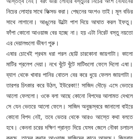
অস্তিত্ব নেই। বরং ভারী লোহার বস্তুটার নিচের অংশ নৌযানের
নিচের লোহার সাথে ফিক্সড করা। পেছনের অংশও তাই। মূল বডির
সাথে লাগানো। আঙুলের উল্টো পাশ দিয়ে আঘাত করল ইফতু।
ফাঁপা কোনো আওয়াজ বের হচ্ছে না। হয় এটা নিরেট বস্তু নয়তো
এর দেয়ালগুলো ভীষণ পুরু।
এষার চোখেই প্রথম ধরা পরল ছোট্ট চারকোনা জায়গাটা। কালো
মাটির প্রলেপ দেয়া। নখে খুঁটে খুঁটে মাটিগুলো ফেলে দিলো এষা।
ব্যাগ থেকে খাবার পানির বোতল বের করে ধুয়ে ফেলল জায়গাটা।
তারপর চিৎকার করে উঠল, ইউরেকা!! সাজিদ দৌড়ে এসে ভেতরে
আলো ফেললো। ওকে বলা আছে কোনো বিপদের আলামত দেখলে
সে যেন ভেতরে আলো ফেলে। সাজিদ অনুচ্চস্বরে জানালো বাইরে
কোনো বিপদ নেই, তবে ভেতর থেকে আরও আস্তে কথা বলতে
হবে। কেননা চরের দক্ষিণ প্রান্ত দিয়ে যেসব জেলে নৌকা চলাচল
করছে, তাদের কথার আওয়াজ সাজিদের কানে আসছে। জিহ্বায়