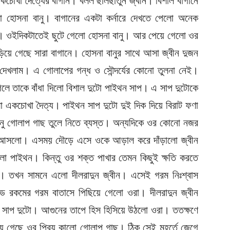
কচোখা দৈত্যের বাগান। বলল ছালছাতুন জ্বীন। বিশাল বাগানে
 হোসনা বানু। বাগানের একটা কর্নারে দেখতে পেলো অনেক
। ওইদিকটাতেই ছুটে গেলো হোসনা বানু। আর পেয়ে গেলো ওর
য়ে গেছে সারা বাগানে। হোসনা বানুর সাথে আসা জ্বীন দুজন
দেখলাম। এ গোলাপের গন্ধ ও সৌন্দর্যের কোনো তুলনা নেই।
েলে তাকে বাঁধা দিলো বিশাল দুটো পাইথন সাপ। এ সাপ দুটোকে
ো একচোখা দৈত্য। পাইথন সাপ দুটো দুই দিক দিয়ে বিরাট ফণা
ানু গোলাপ গাছ তুলে নিতে ব্যস্ত। অন্যদিকে ওর কোনো নজর
ে আসলো। এসময় দৌড়ে এসে ওকে আড়াল করে দাঁড়ালো জ্বীন
লো পাইথন। কিন্তু ওর শক্ত পাখার তেমন কিছুই ক্ষতি করতে
। তখন সামনে এলো দীলরাদুন জ্বীন। এসেই গরম নিঃশ্বাস
ড রকমের গরম বাতাসে পিছিয়ে গেলো ওরা। দীলরাদুন জ্বীন
াপ দুটো। আগুনের তাপে হিস হিসিয়ে উঠলো ওরা। ততক্ষণে
 গেছে ওর প্রিয় কালো গোলাপ গাছ। ঠিক সেই মুহূর্তে জেগে