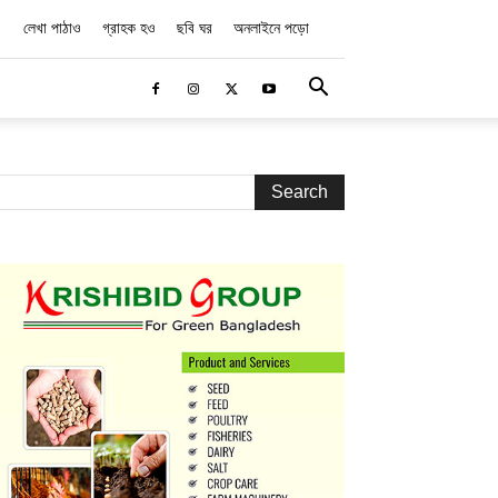
লেখা পাঠাও
গ্রাহক হও
ছবি ঘর
অনলাইনে পড়ো