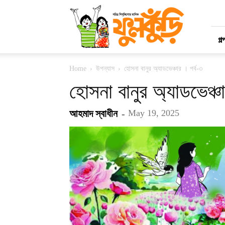
মাসিক
ফুলকুঁড়ি
গল্
Home
উপন্যাস
হোসনা বানুর অ্যাডভেঞ্চার । পর্ব-৩
হোসনা বানুর অ্যাডভেঞ্চ
আহমাদ স্বাধীন
-
May 19, 2025