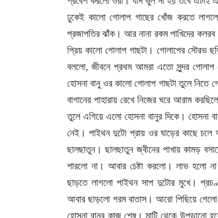
প্রবেশ করলো ওরা। যদি ভুল না হয় তবে এটাই এ
ঢুকেই কালো গোলাপ গাছের খোঁজ করতে লাগলো
প্রজাপতির ঝাঁক। আর নানা রকম পাখিদের কলরব
প্রিয় কালো গোলাপ গাছটা। গোলাপের সৌরভ ছড়ি
বললো, জীবনে প্রথম আমরা এতো সুন্দর গোলাপ 
হোসনা বানু ওর কালো গোলাপ গাছটা তুলে নিতে গ
বাগানের পাহারায় রেখে নিজের ঘরে আরাম করছিল
তুলে এগিয়ে এলো হোসনা বানুর দিকে। হোসনা ব
নেই। পাইথন দুটো প্রায় ওর ঘাড়ের কাছে চল
ছালছাতুন। ছালছাতুন জ্বীনের পাখায় কামড় বসা
পারলো না। আবার চেষ্টা করলো। লাভ হলো না
ছাড়তে লাগলো পাইথন সাপ দুটোর মুখে। প্রচণ্
আবার ছাড়লো গরম বাতাস। আরো পিছিয়ে গেলো স
হোসনা বানুর কাজ শেষ। মাটি থেকে উপড়ানো হয়ে