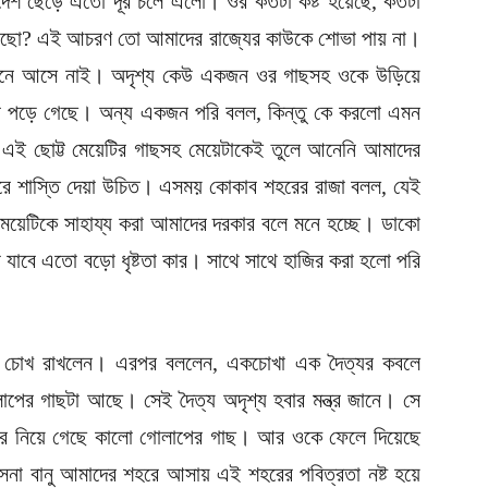
র দেশ ছেড়ে এতো দূর চলে এলো। ওর কতটা কষ্ট হয়েছে, কতটা
া ভাবছো? এই আচরণ তো আমাদের রাজ্যের কাউকে শোভা পায় না।
এখানে আসে নাই। অদৃশ্য কেউ একজন ওর গাছসহ ওকে উড়িয়ে
ে পড়ে গেছে। অন্য একজন পরি বলল, কিন্তু কে করলো এমন
ু এই ছোট্ট মেয়েটির গাছসহ মেয়েটাকেই তুলে আনেনি আমাদের
 করে শাস্তি দেয়া উচিত। এসময় কোকাব শহরের রাজা বলল, যেই
মেয়েটিকে সাহায্য করা আমাদের দরকার বলে মনে হচ্ছে। ডাকো
যাবে এতো বড়ো ধৃষ্টতা কার। সাথে সাথে হাজির করা হলো পরি
োখে চোখ রাখলেন। এরপর বললেন, একচোখা এক দৈত্যর কবলে
পের গাছটা আছে। সেই দৈত্য অদৃশ্য হবার মন্ত্র জানে। সে
ি করে নিয়ে গেছে কালো গোলাপের গাছ। আর ওকে ফেলে দিয়েছে
া বানু আমাদের শহরে আসায় এই শহরের পবিত্রতা নষ্ট হয়ে