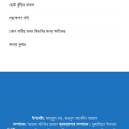
ছোট্ট কুঁড়ির ভাবনা
প্রক্ষেপণ গতি
কোন পানীয় কখন কিডনির জন্য ক্ষতিকর
মৎস্য কুমার
ABOUT US
উপদেষ্টা:
মাহবুবুল হক, জয়নুল আবেদীন আজাদ
সম্পাদক:
আহমদ মতিউর রহমান
ব্যবস্থাপনা সম্পাদক :
মুজাহিদুল ইসলাম