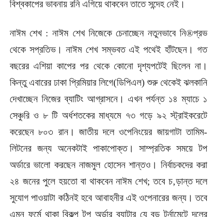
বিশ্বকাপের ভাবনায় রনি এগিয়ে থাকবেন তাতে সন্দেহ নেই।
নাঈম শেখ : নাঈম শেখ নিজেকে চেনাচ্ছেন নতুনভাবে নি®প্রভ
থেকে সপ্রতিভ। নাঈম শেখ সম্ভবত এই পথেই হাঁটছেন। গত
বছরের এশিয়া কাপের পর থেকে কোনো দৃশ্যপটেই ছিলেন না।
কিন্তু এবারের ঢাকা প্রিমিয়ার লিগে(ডিপিএল) শুরু থেকেই ঝলকানি
দেখাচ্ছেন নিজের ব্যাটিং আগ্রাসনে। এখন পর্যন্ত ১৪ ম্যাচে ১
সেঞ্চুরি ও ৮ টি অর্ধশতকের মাধ্যমে ৭৩ গড়ে ৯২ স্ট্রাইকরেটে
করেছেন ৮০৩ রান। জাতীয় দলে ওপেনিংয়ের জায়গাটা তামিম-
লিটনের জন্য অনেকটাই পাকাপোক্ত। সাম্প্রতিক সময়ে টপ
অর্ডারে ভালো করছেন নাজমুল হোসেন শান্তও। নির্বাচকদের করা
২৪ জনের পুলে হয়তো বা থাকবেন নাঈম শেখ; তবে চ‚ড়ান্ত দলে
সুযোগ পাওয়াটা কঠিনই হবে আবাহনীর এই ওপেনারের জন্য। তবে
এমন ফর্মে থাকা বিকল্প টপ অর্ডার ব্যাটার যে বড় টুর্নামেন্টে দলের