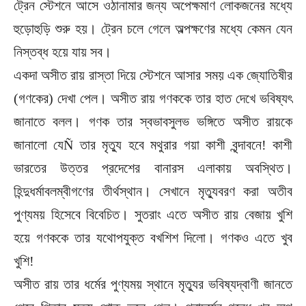
ট্রেন স্টেশনে আসে ওঠানামার জন্য অপেক্ষমাণ লোকজনের মধ্যে
হুড়োহুড়ি শুরু হয়। ট্রেন চলে গেলে অল্পক্ষণের মধ্যে কেমন যেন
নিস্তব্ধ হয়ে যায় সব।
একদা অসীত রায় রাস্তা দিয়ে স্টেশনে আসার সময় এক জ্যোতিষীর
(গণকের) দেখা পেল। অসীত রায় গণককে তার হাত দেখে ভবিষ্যৎ
জানাতে বলল। গণক তার স্বভাবসুলভ ভঙ্গিতে অসীত রায়কে
জানালো যেÑ তার মৃত্যু হবে মথুরার গয়া কাশী বৃন্দাবনে! কাশী
ভারতের উত্তর প্রদেশের বানারস এলাকায় অবস্থিত।
হিন্দুধর্মাবলম্বীগণের তীর্থস্থান। সেখানে মৃত্যুবরণ করা অতীব
পুণ্যময় হিসেবে বিবেচিত। সুতরাং এতে অসীত রায় বেজায় খুশি
হয়ে গণককে তার যথোপযুক্ত বখশিশ দিলো। গণকও এতে খুব
খুশি!
অসীত রায় তার ধর্মের পুণ্যময় স্থানে মৃত্যুর ভবিষ্যদ্বাণী জানতে