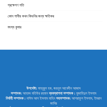
প্রক্ষেপণ গতি
কোন পানীয় কখন কিডনির জন্য ক্ষতিকর
মৎস্য কুমার
ABOUT US
উপদেষ্টা:
মাহবুবুল হক, জয়নুল আবেদীন আজাদ
সম্পাদক:
আহমদ মতিউর রহমান
ব্যবস্থাপনা সম্পাদক :
মুজাহিদুল ইসলাম
নির্বাহী সম্পাদক :
নাঈম আল ইসলাম মাহিন
সহসম্পাদক:
আশরাফুল ইসলাম, ইমরান
জাবির