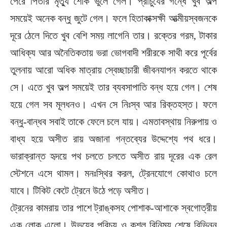
পেরে পিতার মৃত্যু শোক ভুলে গেল। প্রাচুর্যের গন্ধে খুব অল্প
সময়েই অনেক বন্ধু জুটে গেল। ফলে হিতাকাক্সক্ষী আত্মীয়স্বজনকে
দূরে ঠেলে দিতে খুব বেশি সময় লাগেনি তার। রক্তের গরম, টাকার
আধিক্য আর অনৈতিকতায় ভরা ভোগবাদী শরীরকে সাথী করে পূর্বের
তুলনায় আরো অধিক মাত্রায় স্বেচ্ছাচারী জীবনযাপন করতে থাকে
সে। এতে খুব অল্প সময়েই তার ব্যবসাপাতি বন্ধ হয়ে গেল। শেষ
হয়ে গেল সব মূলধনও। এখন সে নিঃস্ব আর রিক্তহস্ত। ফলে
বন্ধু-বান্ধব সবাই তাকে ফেলে চলে যায়। এমতাবস্থায় নিরুপায় ও
বাধ্য হয়ে অসীত রায় অজানা গন্তব্যের উদ্দেশ্যে পথ ধরে।
ভারাক্রান্ত হৃদয়ে পথ চলতে চলতে অসীত রায় দূরের এক রেল
স্টেশনে এসে থামল। মনঃস্থির করল, ট্রেনযোগে কোথাও চলে
যাবে। টিকিট কেটে ট্রেনে উঠে পড়ে অসীত।
ট্রেনের কামরায় তার পাশে ট্রাঙ্কসহ পোশাক-আশাকে স্বগোত্রীয়
এক লোক এলো। উভয়ের পরিচয় ও কুশল বিনিময় শেষে বিভিন্ন