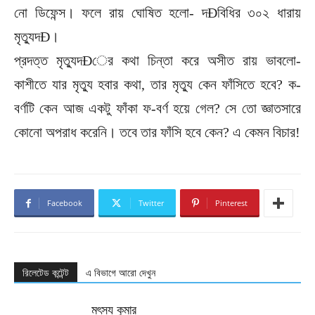
নো ডিফেন্স। ফলে রায় ঘোষিত হলো- দÐবিধির ৩০২ ধারায়
মৃত্যুদÐ।
প্রদত্ত মৃত্যুদÐের কথা চিন্তা করে অসীত রায় ভাবলো-
কাশীতে যার মৃত্যু হবার কথা, তার মৃত্যু কেন ফাঁসিতে হবে? ক-
বর্ণটি কেন আজ একটু ফাঁকা ফ-বর্ণ হয়ে গেল? সে তো জ্ঞাতসারে
কোনো অপরাধ করেনি। তবে তার ফাঁসি হবে কেন? এ কেমন বিচার!
Facebook
Twitter
Pinterest
রিলেটেড কন্টেন্ট
এ বিভাগে আরো দেখুন
মৎস্য কুমার