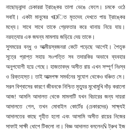
নাছোড়বান্দা চেকাররা ট্রাঙ্কের তালা ভেঙে ফেলে। চমকে ওঠে
সবাই। একটা মানুষের খÐিত মৃতদেহ দেখতে পায় ট্রাঙ্কের
মধ্যে। সাথে সাথে তাকে গ্রেফতার করে থানায় নিয়ে যায়।
নরহত্যার এক জঘন্য মামলায় জড়িয়ে দেয় তাকে।
সুসময়ের বন্ধু ও আত্মীয়স্বজনরা কেটে পড়েছে আগেই। পৈতৃক
সূত্রে প্রাপ্ত সহায় স¤পত্তি সব তদারকির অভাবে ব্যবহার
অনুপযোগী হয়ে গেছে। হাজতাবদ্ধ অসীত রায় এখন সম্পূর্ণ নিঃস্ব
ও রিক্তহস্ত। তাই আত্মপক্ষ সমর্থনের সুযোগ থেকেও বঞ্চিত সে।
সরল বিশ্বাসের কারণে জীবনকে নিশ্চিত মৃত্যুর মুখোমুখি দাঁড় করালো
আজ! আমলি আদালত থেকে মামলাটি যখন বিচারের জন্য দায়রা
আদালতে গেল, তখন মোবাইল কোর্টের (চেকারদের) সাক্ষ্যই
আদালতের কাছে গৃহীত হলো এবং আসামি অসীত রায়ের নিজের
সাফাই সাক্ষী ধোপে টিকলো না। বিজ্ঞ আদালত বললেনÑ ট্রুথ ইজ