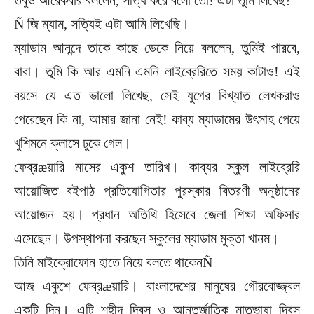
Ñ জি ম্যাম, সত্যিই এটা আমি লিখেছি।
ম্যাডাম আনন্দে তাকে কাছে ডেকে নিয়ে বললেন, তুমিই পারবে,
বাবা। তুমি কি আর এমনি এমনি লাইব্রেরিতে সময় কাটাও! এই
বয়সে যে এত ভালো লিখেছ, সেই যুগের বিখ্যাত লেখকরাও
পেরেছেন কি না, আমার জানা নেই! কাব্য ম্যাডামের উৎসাহ পেয়ে
খুশিমনে ক্লাসে ঢুকে গেল।
ফেব্রæয়ারি মাসের একুশ তারিখ। কাব্যর স্কুল লাইব্রেরি
আয়োজিত বইপাঠ প্রতিযোগিতার পুরস্কার বিতরণী অনুষ্ঠানের
আয়োজন হয়। প্রধান অতিথি হিসেবে জেলা শিক্ষা অফিসার
এসেছেন। উপস্থাপনা করছেন স্কুলের ম্যাডাম মুক্তা খানম।
তিনি মাইক্রোফোন হাতে নিয়ে বলতে থাকেনÑ
আজ একুশে ফেব্রæয়ারি। বাংলাদেশের মানুষের গৌরবোজ্জ্বল
একটি দিন। এটি শহীদ দিবস ও আন্তর্জাতিক মাতৃভাষা দিবস