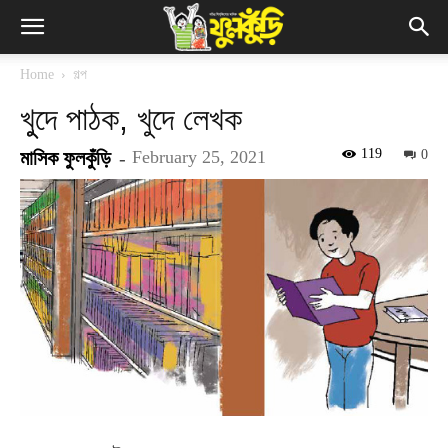
Home
গল্প
খুুদে পাঠক, খুদে লেখক
119
মাসিক ফুলকুঁড়ি
-
February 25, 2021
0