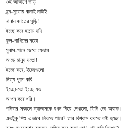
ওই আকাশে উড়ি
ছন্দ-সুতোয় বানাই নাটাই
নানান জাতের ঘুড়ি!
ইচ্ছে করে হতাম যদি
ফুল-পাখিদের মতো
সুবাস-গানে ডেকে যেতাম
আছে মানুষ যতো!
ইচ্ছে করে, ইচ্ছেগুলো
নিত্য পূরণ করি
ইচ্ছেমতো ইচ্ছে যত
আপন করে ধরি।
শনিবার সকালে ম্যাডামকে যখন নিয়ে দেখালো, তিনি তো অবাক।
এতটুকু শিশু এভাবে লিখতে পারে? তার বিশ্বাস করতে কষ্ট হচ্ছে।
তবুও আরেকবার বললেন, সত্যি করে বলো তো! এটা তুমি লিখেছ?