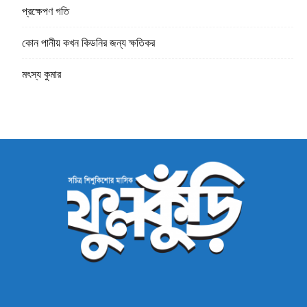
প্রক্ষেপণ গতি
কোন পানীয় কখন কিডনির জন্য ক্ষতিকর
মৎস্য কুমার