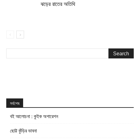
ঝড়ের রাতের অতিথি
সর্বশেষ
বই আলোচনা : কুইক অপারেশন
ছোট্ট কুঁড়ির ভাবনা